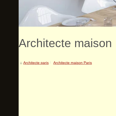
Architecte maison 
Architecte paris
Architecte maison Paris